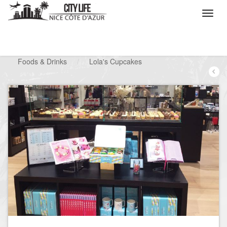
/
Que voulez vous faire ?
/
Chercher un commerce
/
Foods & Drinks
/
Lola's Cupcakes