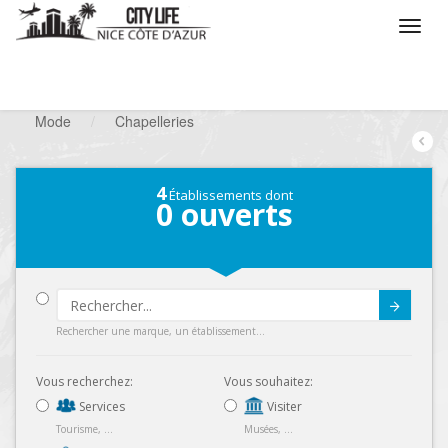
/
Que voulez vous faire ?
/
Chercher un commerce
/
Mode
/
Chapelleries
4
Établissements dont
0
ouverts
Submit
Rechercher une marque, un établissement...
Vous recherchez:
Vous souhaitez:
Services
Visiter
Tourisme, ...
Musées, ...