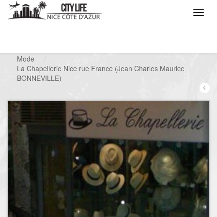
/
Que voulez vous faire ?
/
Chercher un commerce
/
Mode
/
La Chapellerie Nice rue France (Jean Charles Maurice
BONNEVILLE)