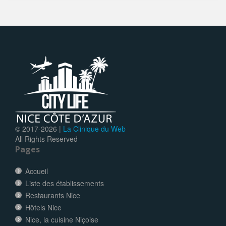
© 2017-
2026 |
La Clinique du Web
All Rights Reserved
Pages
Accueil
Liste des établissements
Restaurants Nice
Hôtels Nice
Nice, la cuisine Niçoise