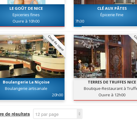
LE GOÛT DE NICE
CLÉ AUX PÂTES
Epiceries fines
Épicerie Fine
Ouvre à 10h00
7h30
Coup de coeur
Co
Boulangerie La Niçoise
TERRES DE TRUFFES NICE
Boulangerie artisanale
Boutique-Restaurant à Truff
20h00
Ouvre à 12h00
e de résultats
12 par page