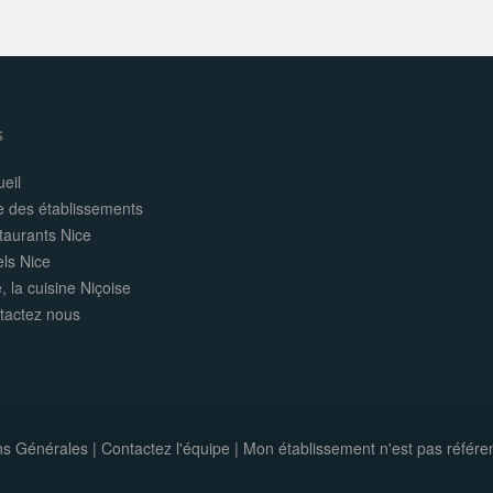
s
eil
e des établissements
taurants Nice
els Nice
, la cuisine Niçoise
tactez nous
ns Générales
|
Contactez l'équipe
|
Mon établissement n'est pas référe