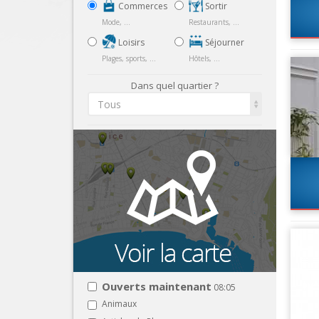
Commerces
Sortir
Mode, ...
Restaurants, ...
Loisirs
Séjourner
Plages, sports, ...
Hôtels, ...
Dans quel quartier ?
Tous
Ouverts maintenant
08:05
Animaux