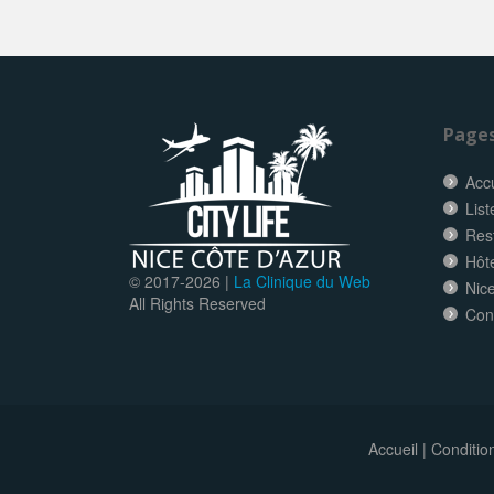
Page
Accu
List
Res
Hôt
© 2017-
2026 |
La Clinique du Web
Nice
All Rights Reserved
Con
Accueil
|
Conditio