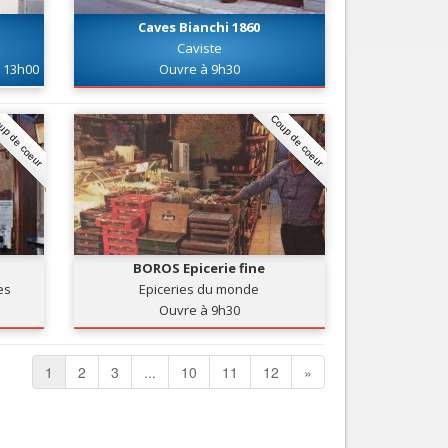
Caves Bianchi 1860
Caviste
13h00
Ouvre à 9h30
up de coeur
Coup de coeur
BOROS Epicerie fine
es
Epiceries du monde
Ouvre à 9h30
1
2
3
...
10
11
12
»