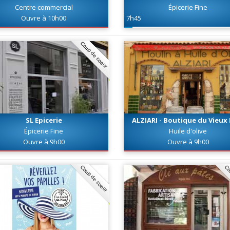
Centre commercial
Épicerie Fine
Ouvre à 10h00
7h45
Coup de coeur
SL Epicerie
ALZIARI - Boutique du Vieux 
Épicerie Fine
Huile d'olive
Ouvre à 9h00
Ouvre à 9h00
Coup de coeur
Co