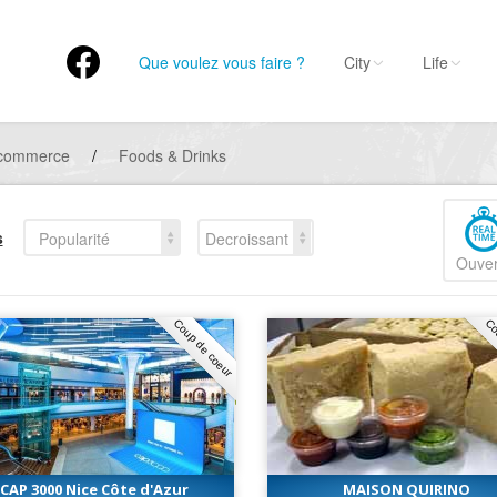
Que voulez vous faire ?
City
Life
 commerce
/
Foods & Drinks
s
Popularité
Decroissant
Ouver
Coup de coeur
Co
CAP 3000 Nice Côte d'Azur
MAISON QUIRINO