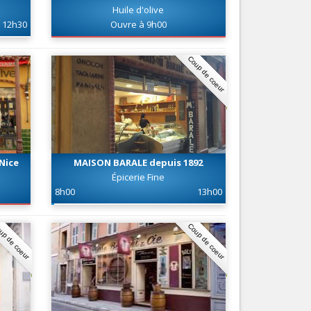
Huile d'olive
Nice le Carré d’Or
Services
12h30
Ouvre à 9h00
Nice Aéroport
Tourisme, ...
Coup de coeur
Nice
MAISON BARALE depuis 1892
Épicerie Fine
8h00
13h00
up de coeur
Coup de coeur