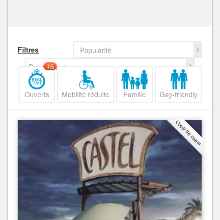
Filtres
Popularité
Decroissant
16
Ouverts
Mobilité réduite
Famille
Gay-friendly
Coup de coeur