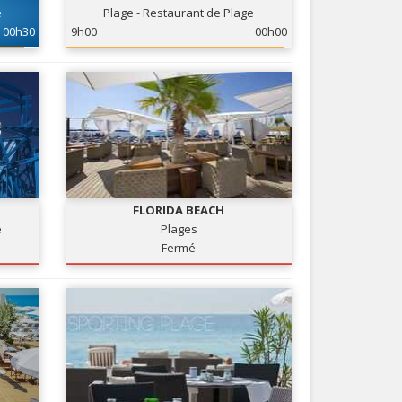
e
Plage - Restaurant de Plage
Nice le Carré d’Or
Services
00h30
9h00
00h00
Nice Aéroport
Tourisme, ...
FLORIDA BEACH
e
Plages
Fermé