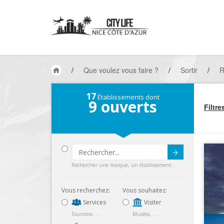
/
Que voulez vous faire ?
/
Sortir
/
R
17
Établissements dont
9
ouverts
Filtre
Submit
Rechercher une marque, un établissement...
Vous recherchez:
Vous souhaitez:
Services
Visiter
Tourisme, ...
Musées, ...