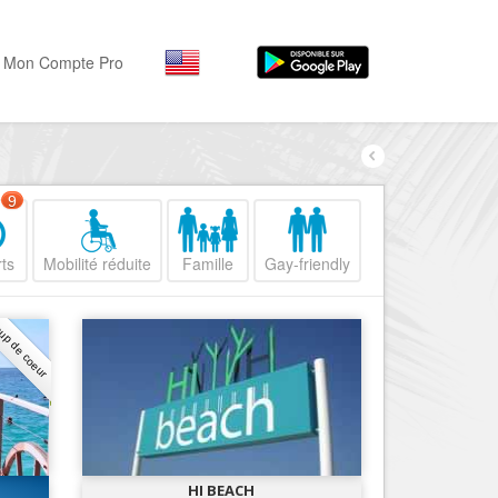
Mon Compte Pro
Par activité
Par quartiers
Nice Promenade des Angl
Séjourner
9
Hôtels, ...
Nice Promenade du Paillo
ts
Mobilité réduite
Famille
Gay-friendly
Visiter
Nice le Port
Musées, ...
Nice le Vieux Nice
up de coeur
Sortir
Nice le Coeur de Ville
Restaurants, ...
Nice les Collines Niçoises
Commerces
Mode, ...
Nice le petit Marais Niçois
Loisirs
Nice la plaine du Var
HI BEACH
Plages, sports, ...