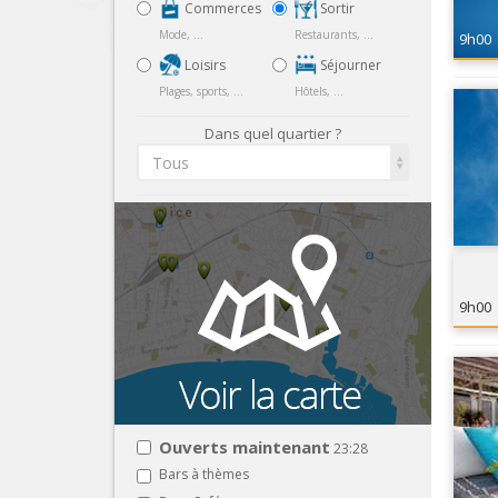
Commerces
Sortir
Mode, ...
Restaurants, ...
9h00
Loisirs
Séjourner
Plages, sports, ...
Hôtels, ...
Dans quel quartier ?
Tous
9h00
Ouverts maintenant
23:28
Bars à thèmes