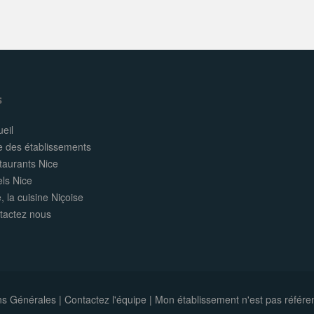
s
eil
e des établissements
taurants Nice
els Nice
, la cuisine Niçoise
tactez nous
ns Générales
|
Contactez l'équipe
|
Mon établissement n'est pas référe