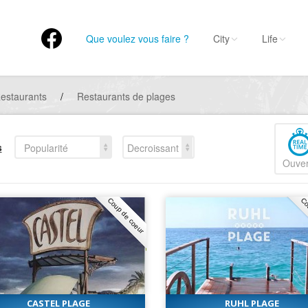
Que voulez vous faire ?
City
Life
estaurants
/
Restaurants de plages
s
Popularité
Decroissant
Ouver
Coup de coeur
Co
CASTEL PLAGE
RUHL PLAGE