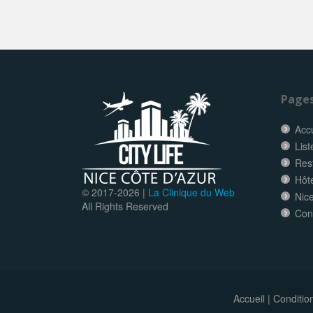
Page
Accu
List
Res
Hôt
© 2017-
2026 |
La Clinique du Web
Nice
All Rights Reserved
Con
Accueil
|
Conditio