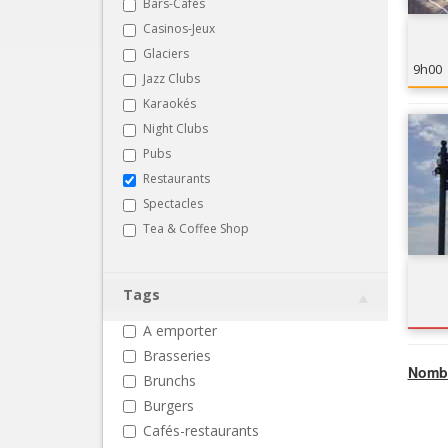
Bars-Cafés
Casinos-Jeux
Glaciers
9h00
Jazz Clubs
Karaokés
Night Clubs
Pubs
Restaurants
Spectacles
Tea & Coffee Shop
Tags
A emporter
Brasseries
Nombr
Brunchs
Burgers
Cafés-restaurants