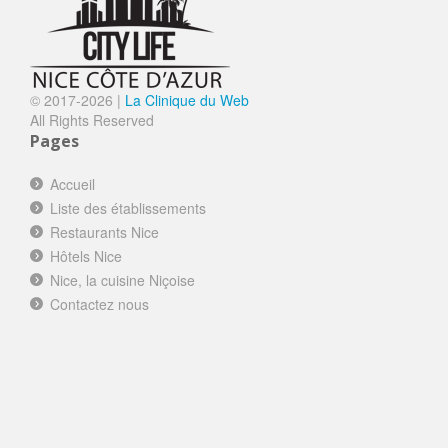
© 2017-
2026 |
La Clinique du Web
All Rights Reserved
Pages
Accueil
Liste des établissements
Restaurants Nice
Hôtels Nice
Nice, la cuisine Niçoise
Contactez nous