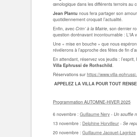
œnologique dans les différents terroirs au 
Jean Plantu
nous fera partager son amour d
quotidiennement croquait l’actualité.
Enfin, avec
Crim’ à la Mairie
, son dernier r
question dorénavant incontournable : L'IA v
Une « mise en bouche » que nous espérons 
révélerons à l’approche des fêtes de fin d’
En attendant, réservez vos jeudis : l’esprit,
Villa Ephrussi de Rothschild
.
Réservations sur
https://www.villa-ephrussi.
APPELEZ
LA VILLA
POUR TOUT RENSE
Programmation AUTOMNE-HIVER 2025
6 novembre :
Guillaume Nery
-
Un souffle 
13 novembre :
Delphine Horvilleur
-
Se repa
20 novembre :
Guillaume Jacquet-Lagrèze