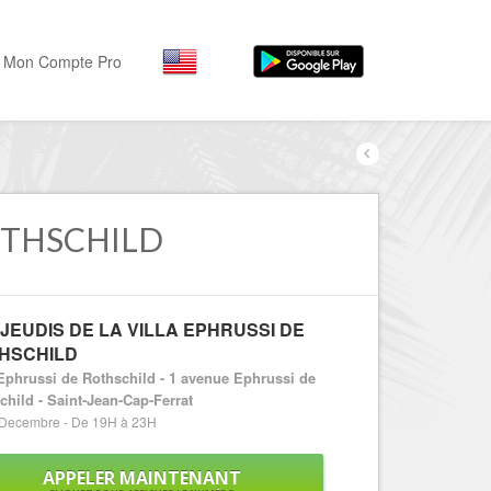
Mon Compte Pro
Par activité
Par quartiers
Nice Promenade des Angl
Séjourner
Hôtels, ...
ROTHSCHILD
Nice Promenade du Paillo
Visiter
Nice le Port
Musées, ...
Nice le Vieux Nice
 JEUDIS DE LA VILLA EPHRUSSI DE
Sortir
HSCHILD
Nice le Coeur de Ville
Restaurants, ...
 Ephrussi de Rothschild - 1 avenue Ephrussi de
Nice les Collines Niçoises
Commerces
child - Saint-Jean-Cap-Ferrat
Mode, ...
 Decembre - De 19H à 23H
Nice le petit Marais Niçois
Loisirs
Nice la plaine du Var
APPELER MAINTENANT
Plages, sports, ...