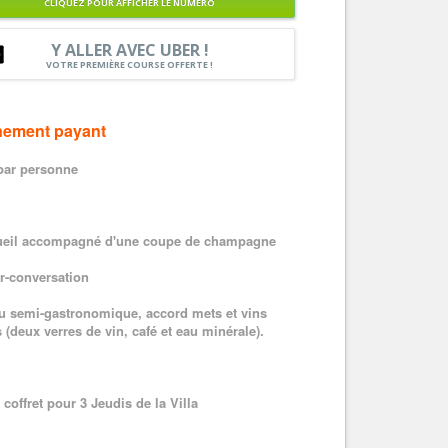
CLIQUEZ POUR AFFICHER LE NUMÉRO
Nice le Carré d’Or
Services
Y ALLER AVEC UBER !
Nice Aéroport
Tourisme, ...
VOTRE PREMIÈRE COURSE OFFERTE !
ement payant
par personne
ueil accompagné d'une coupe de champagne
er-conversation
u semi-gastronomique, accord mets et vins
 (deux verres de vin, café et eau minérale).
 coffret pour 3 Jeudis de la Villa