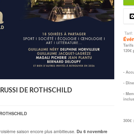
Tarif:
Évén
Tarifs
120€ 
- Acc
- Dîn
PHRUSSI DE ROTHSCHILD
- Men
inclus
E ROTHSCHILD
300€ :
roisième saison encore plus ambitieuse.
Du 6 novembre