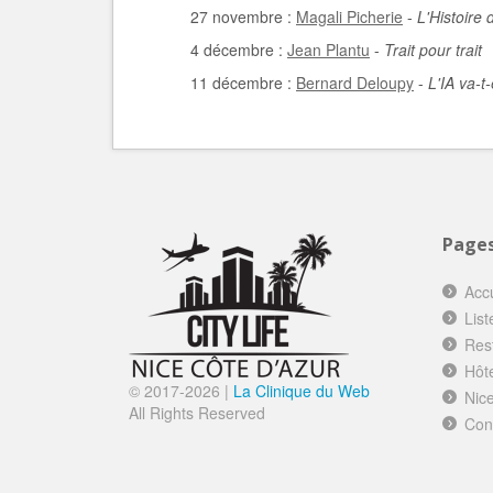
27 novembre :
Magali Picherie
-
L'Histoire 
4 décembre :
Jean Plantu
-
Trait pour trait
11 décembre :
Bernard Deloupy
-
L'IA va-t
Page
Accu
List
Res
Hôt
© 2017-
2026 |
La Clinique du Web
Nice
All Rights Reserved
Con