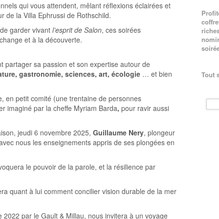
nnels qui vous attendent, mêlant réflexions éclairées et
Profi
ur de la Villa Ephrussi de Rothschild.
coffre
 de garder vivant
l’esprit de Salon
, ces soirées
riche
nomin
échange et à la découverte.
soirée
t partager sa passion et son expertise autour de
érature, gastronomie, sciences, art, écologie
… et bien
Tout 
e, en petit comité (une trentaine de personnes
er imaginé par la cheffe Myriam Barda
,
pour ravir aussi
saison, jeudi 6 novembre 2025,
Guillaume Nery
, plongeur
 avec nous les enseignements appris de ses plongées en
voquera le pouvoir de la parole, et la résilience par
ra quant à lui comment concilier vision durable de la mer
e 2022 par le Gault & Millau, nous invitera à un voyage