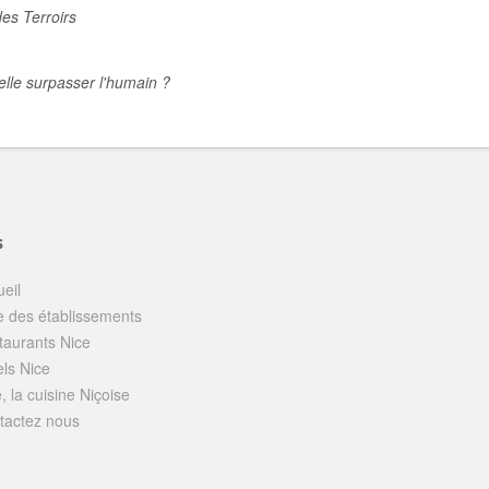
des Terroirs
-elle surpasser l'humain ?
s
eil
e des établissements
taurants Nice
els Nice
, la cuisine Niçoise
tactez nous