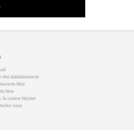
s
eil
e des établissements
taurants Nice
els Nice
, la cuisine Niçoise
tactez nous