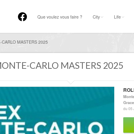
Que voulez vous faire ?
City
Life
-CARLO MASTERS 2025
 MONTE-CARLO MASTERS 2025
ROL
Monte
Grace
du 05 A