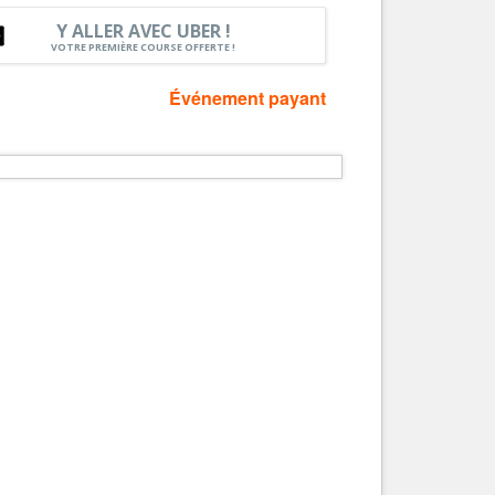
Nice le Carré d’Or
Y ALLER AVEC UBER !
Services
VOTRE PREMIÈRE COURSE OFFERTE !
Nice Aéroport
Tourisme, ...
Événement payant