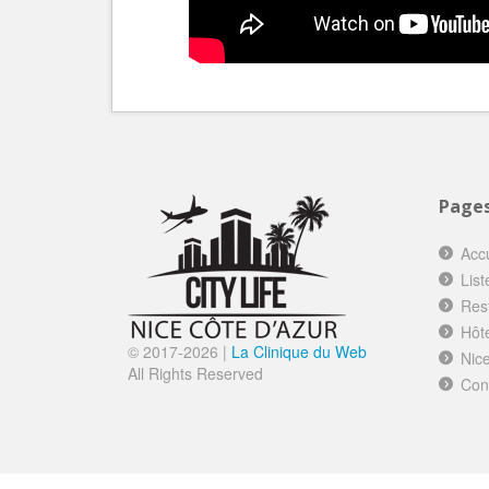
Page
Accu
List
Res
Hôt
© 2017-
2026 |
La Clinique du Web
Nice
All Rights Reserved
Con