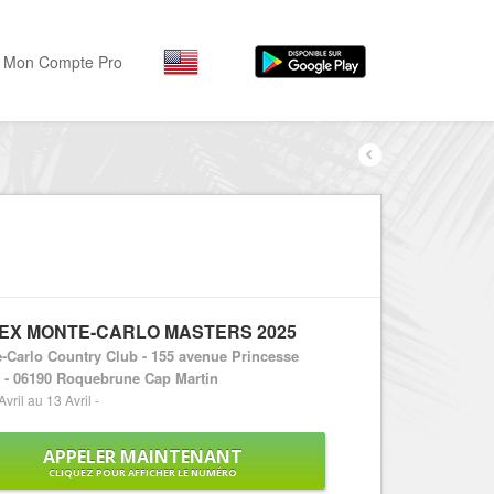
Mon Compte Pro
Par activité
Par quartiers
Nice Promenade des Angl
Séjourner
Hôtels, ...
Nice Promenade du Paillo
Visiter
Nice le Port
Musées, ...
Nice le Vieux Nice
EX MONTE-CARLO MASTERS 2025
Sortir
Nice le Coeur de Ville
-Carlo Country Club - 155 avenue Princesse
Restaurants, ...
 - 06190 Roquebrune Cap Martin
Nice les Collines Niçoises
Commerces
vril au 13 Avril -
Mode, ...
Nice le petit Marais Niçois
APPELER MAINTENANT
Loisirs
Nice la plaine du Var
CLIQUEZ POUR AFFICHER LE NUMÉRO
Plages, sports, ...