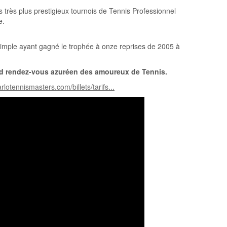
s très plus prestigieux tournois de Tennis Professionnel
e.
 simple ayant gagné le trophée à onze reprises de 2005 à
and rendez-vous azuréen des amoureux de Tennis.
rlotennismasters.com/billets/tarifs...