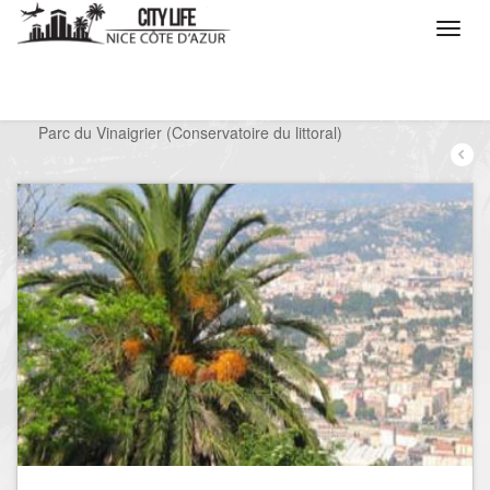
/
Que voulez vous faire ?
/
Visiter
/
Parcs
/
Parc du Vinaigrier (Conservatoire du littoral)