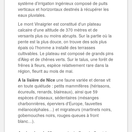
système d’irrigation ingénieux composé de puits
verticaux et horizontaux destinés à récupérer les
eaux pluviales.
Le mont Vinaigrier est constitué d'un plateau
calcaire d'une altitude de 370 mètres et de
versants plus ou moins abrupts. Sur la partie où la
pente est la plus douce, on trouve des sols plus
épais où l'homme a installé des terrasses
cultivables. Le plateau est composé de grands pins
d’Alep et de chênes verts. Sur le talus, une forêt de
frênes à fleurs, espèce relativement rare dans la
région, fleurit au mois de mai.
A la lisière de Nice
une faune variée et dense vit
en toute quiétude : petits mammifères (hérissons,
écureuils, renards, blaireaux), ainsi que 59
espèces d'oiseaux, sédentaires (mésanges
charbonnières, éperviers d'Europe, fauvettes
mélanocéphales…) et migrateurs (martinets noirs,
gobemouches noirs, rouges-queues à front
blanc…).