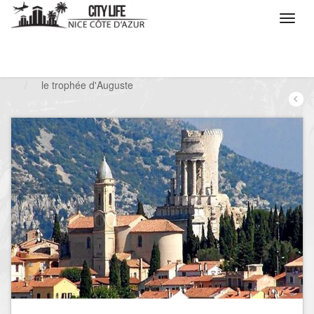
/
Que voulez vous faire ?
/
Visiter
/
Monuments
/
le trophée d'Auguste