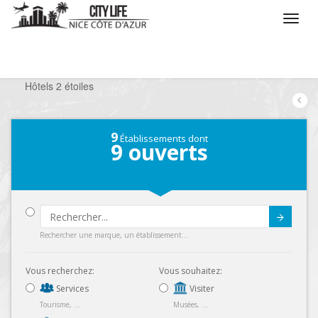
/
Que voulez vous faire ?
/
Séjourner
/
Hôtels
/
Hôtels 2 étoiles
9
Établissements dont
9
ouverts
Submit
Rechercher une marque, un établissement...
Vous recherchez:
Vous souhaitez:
Services
Visiter
Tourisme, ...
Musées, ...