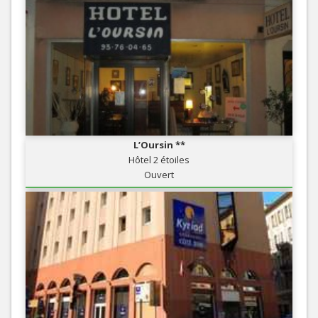
L’Oursin **
Hôtel 2 étoiles
Ouvert