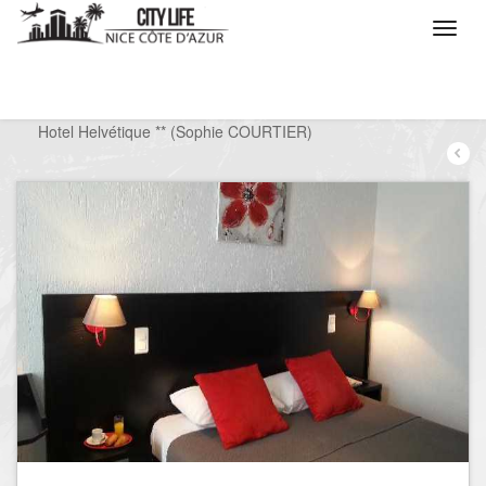
/
Que voulez vous faire ?
/
Séjourner
/
Hôtels
/
Hotel Helvétique ** (Sophie COURTIER)