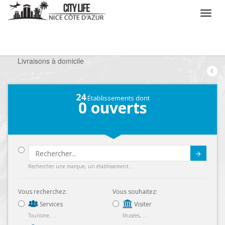
/
Que voulez vous faire ?
/
Sortir
/
Restaurants
/
Livraisons à domicile
24
Établissements dont
0
ouverts
Submit
Rechercher une marque, un établissement...
Vous recherchez:
Vous souhaitez:
Services
Visiter
Tourisme, ...
Musées, ...