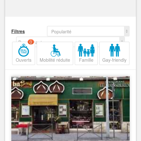
Filtres
Popularité
Decroissant
0
Ouverts
Mobilité réduite
Famille
Gay-friendly