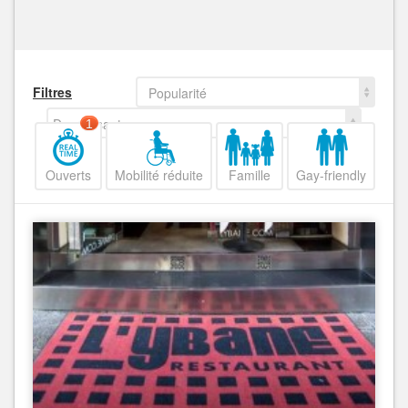
Filtres
Popularité
Decroissant
1
Ouverts
Mobilité réduite
Famille
Gay-friendly