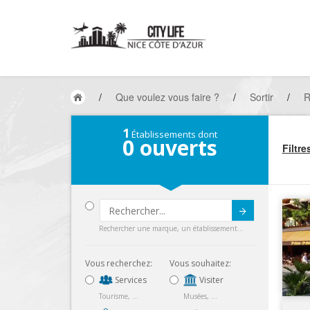
/
Que voulez vous faire ?
/
Sortir
/
R
1
Établissements dont
0
ouverts
Filtre
Submit
Rechercher une marque, un établissement...
Vous recherchez:
Vous souhaitez:
Services
Visiter
Tourisme, ...
Musées, ...