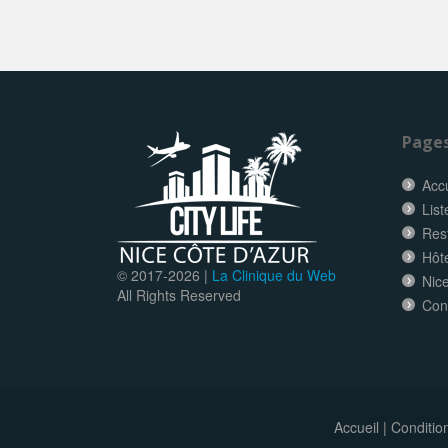
Page
Accu
List
Res
Hôt
© 2017-
2026 |
La Clinique du Web
Nice
All Rights Reserved
Con
Accueil
|
Conditio