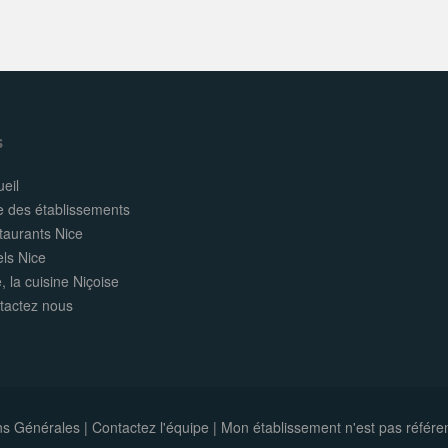
s
eil
e des établissements
taurants Nice
els Nice
, la cuisine Niçoise
tactez nous
ns Générales
|
Contactez l'équipe
|
Mon établissement n'est pas référe