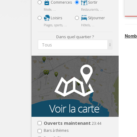
Commerces
Sortir
Mode, ...
Restaurants, ...
Loisirs
Séjourner
Plages, sports, ...
Hôtels, ...
Nombr
Dans quel quartier ?
Tous
Ouverts maintenant
23:44
Bars à thèmes