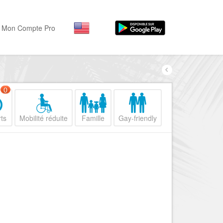
Mon Compte Pro
Par activité
Par quartiers
Nice Promenade des Angl
Séjourner
0
Hôtels, ...
Nice Promenade du Paillo
ts
Mobilité réduite
Famille
Gay-friendly
Visiter
Nice le Port
Musées, ...
Nice le Vieux Nice
Sortir
Nice le Coeur de Ville
Restaurants, ...
Nice les Collines Niçoises
Commerces
Mode, ...
Nice le petit Marais Niçois
Loisirs
Nice la plaine du Var
Plages, sports, ...