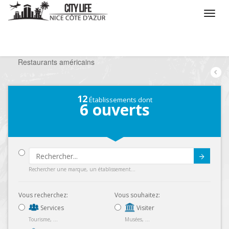
/
Que voulez vous faire ?
/
Sortir
/
Restaurants
/
Restaurants américains
12
Établissements dont
6
ouverts
Submit
Rechercher une marque, un établissement...
Vous recherchez:
Vous souhaitez:
Services
Visiter
Tourisme, ...
Musées, ...