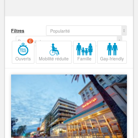
Filtres
Popularité
Decroissant
6
Ouverts
Mobilité réduite
Famille
Gay-friendly