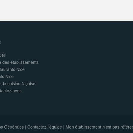
s
eil
e des établissements
taurants Nice
els Nice
, la cuisine Niçoise
tactez nous
ns Générales
|
Contactez l'équipe
|
Mon établissement n'est pas référe