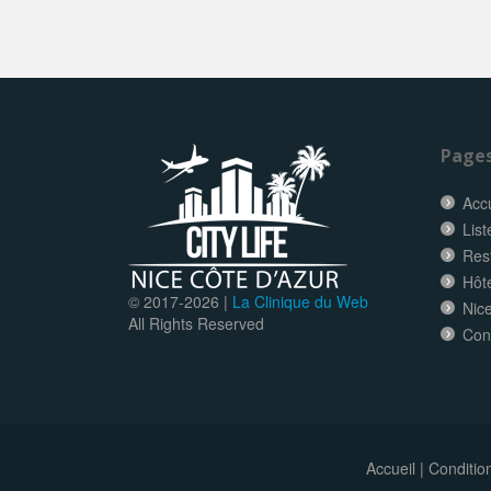
Page
Accu
List
Res
Hôt
© 2017-
2026 |
La Clinique du Web
Nice
All Rights Reserved
Con
Accueil
|
Conditio