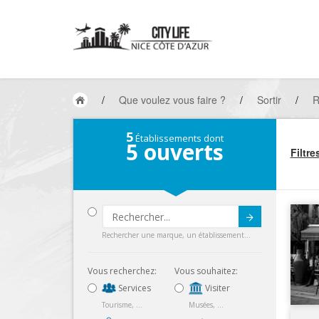
/
Que voulez vous faire ?
/
Sortir
/
R
5
Établissements dont
5
ouverts
Filtre
Submit
Rechercher une marque, un établissement...
Vous recherchez:
Vous souhaitez:
Services
Visiter
Tourisme, ...
Musées, ...