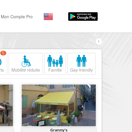
Mon Compte Pro
Par activité
Par quartiers
Nice Promenade des Angl
Séjourner
5
Hôtels, ...
Nice Promenade du Paillo
ts
Mobilité réduite
Famille
Gay-friendly
Visiter
Nice le Port
Musées, ...
Nice le Vieux Nice
Sortir
Nice le Coeur de Ville
Restaurants, ...
Nice les Collines Niçoises
Commerces
Mode, ...
Nice le petit Marais Niçois
Loisirs
Nice la plaine du Var
Granny's
Plages, sports, ...