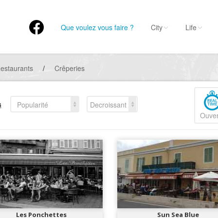
Que voulez vous faire ?
City
Life
estaurants
/
Crêperies
s
Popularité
Decroissant
Ouver
Les Ponchettes
Sun Sea Blue