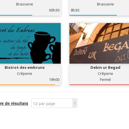
Brasserie
Brasserie
00h30
8h30
Bistrot des embruns
Debin ur Begad
Crêperie
Crêperie
19h00
Fermé
e de résultats
12 par page