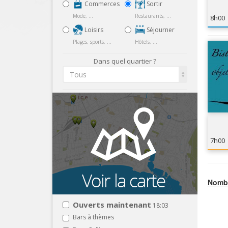
Commerces
Sortir
Mode, ...
Restaurants, ...
8h00
Loisirs
Séjourner
Plages, sports, ...
Hôtels, ...
Dans quel quartier ?
Tous
7h00
Nombr
Ouverts maintenant
18:03
Bars à thèmes