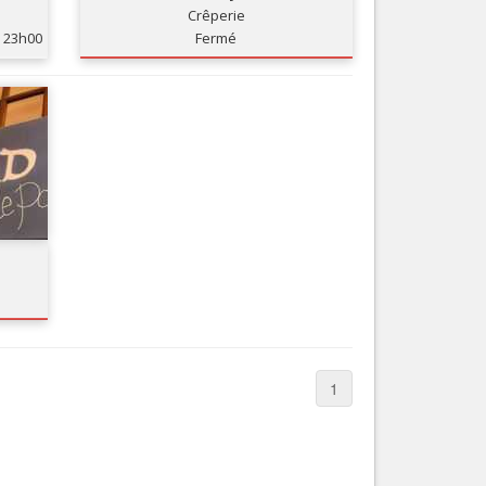
Crêperie
Nice le Carré d’Or
Services
23h00
Fermé
Nice Aéroport
Tourisme, ...
1