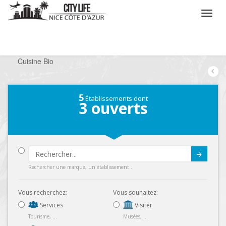
/
Que voulez vous faire ?
/
Sortir
/
Restaurants
/
Cuisine Bio
5
Établissements dont
3
ouverts
Submit
Rechercher une marque, un établissement...
Vous recherchez:
Vous souhaitez:
Services
Visiter
Tourisme, ...
Musées, ...