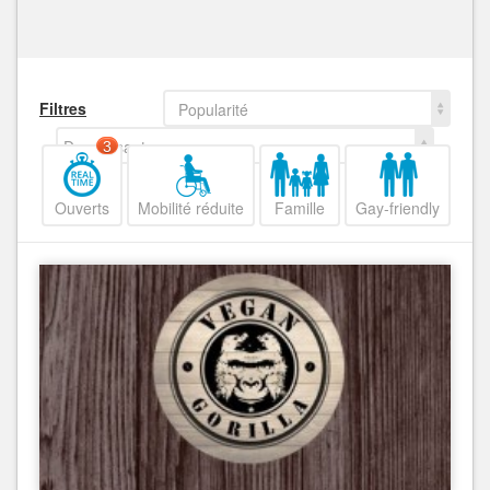
Filtres
Popularité
Decroissant
3
Ouverts
Mobilité réduite
Famille
Gay-friendly