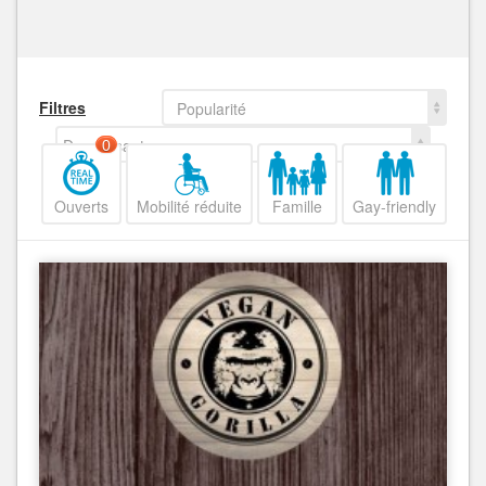
Filtres
Popularité
Decroissant
0
Ouverts
Mobilité réduite
Famille
Gay-friendly