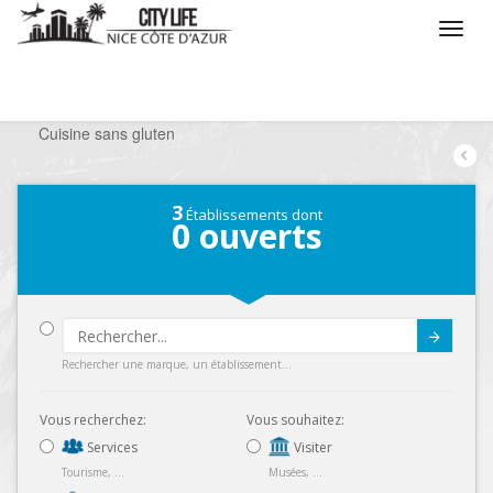
/
Que voulez vous faire ?
/
Sortir
/
Restaurants
/
Cuisine sans gluten
3
Établissements dont
0
ouverts
Submit
Rechercher une marque, un établissement...
Vous recherchez:
Vous souhaitez:
Services
Visiter
Tourisme, ...
Musées, ...