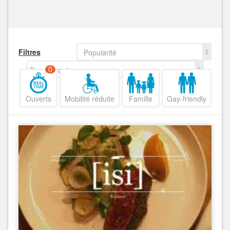
Filtres
Popularité
Decroissant
0
Ouverts
Mobilité réduite
Famille
Gay-friendly