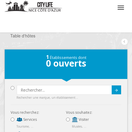
/
Que voulez vous faire ?
/
Sortir
/
Restaurants
/
Table d'hôtes
1
Établissements dont
0
ouverts
Submit
Rechercher une marque, un établissement...
Vous recherchez:
Vous souhaitez:
Services
Visiter
Tourisme, ...
Musées, ...