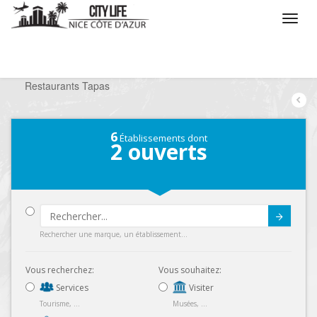
/
Que voulez vous faire ?
/
Sortir
/
Restaurants
/
Restaurants Tapas
6
Établissements dont
2
ouverts
Submit
Rechercher une marque, un établissement...
Vous recherchez:
Vous souhaitez:
Services
Visiter
Tourisme, ...
Musées, ...