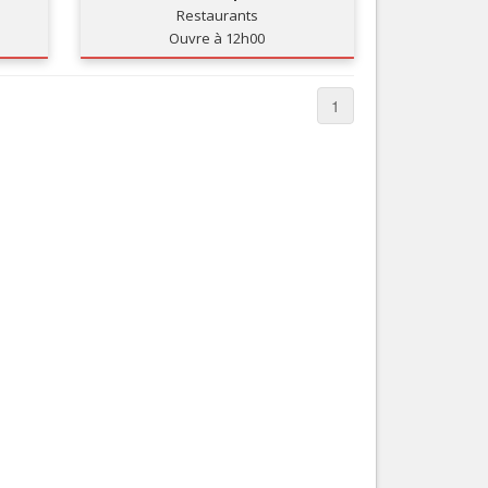
Restaurants
Nice le Carré d’Or
Services
Ouvre à 12h00
Nice Aéroport
Tourisme, ...
1