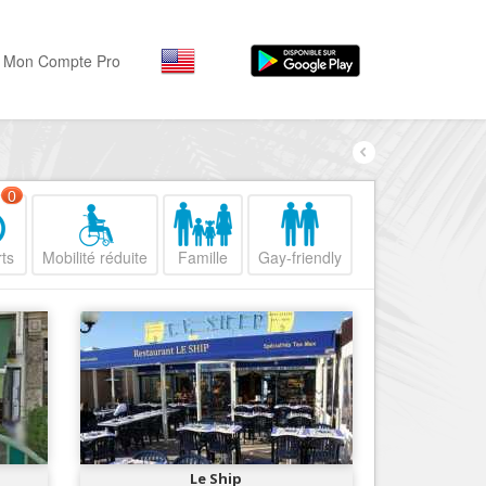
Mon Compte Pro
Par activité
Par quartiers
Nice Promenade des Angl
Séjourner
0
Hôtels, ...
Nice Promenade du Paillo
ts
Mobilité réduite
Famille
Gay-friendly
Visiter
Nice le Port
Musées, ...
Nice le Vieux Nice
Sortir
Nice le Coeur de Ville
Restaurants, ...
Nice les Collines Niçoises
Commerces
Mode, ...
Nice le petit Marais Niçois
Loisirs
Nice la plaine du Var
Le Ship
Plages, sports, ...