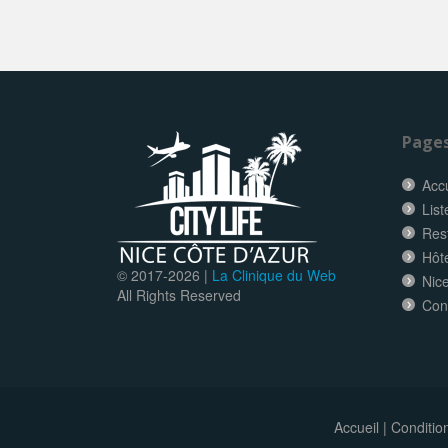
Page
Accu
List
Res
Hôt
© 2017-
2026 |
La Clinique du Web
Nice
All Rights Reserved
Con
Accueil
|
Conditio