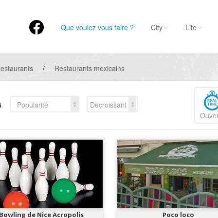
Que voulez vous faire ?
City
Life
estaurants
/
Restaurants mexicains
s
Popularité
Decroissant
Ouver
Bowling de Nice Acropolis
Poco loco