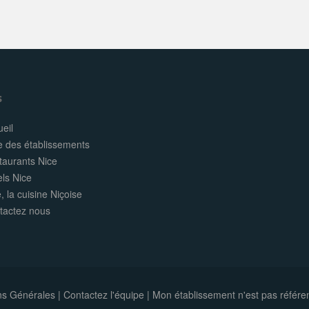
s
eil
e des établissements
taurants Nice
els Nice
, la cuisine Niçoise
tactez nous
ns Générales
|
Contactez l'équipe
|
Mon établissement n'est pas référe