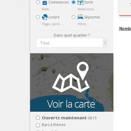
Commerces
Sortir
Mode, ...
Restaurants, ...
Loisirs
Séjourner
Plages, sports, ...
Hôtels, ...
Nombr
Dans quel quartier ?
Tous
Ouverts maintenant
08:15
Bars à thèmes