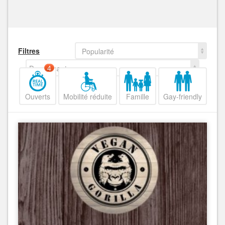
Filtres
Popularité
Decroissant
4
Ouverts
Mobilité réduite
Famille
Gay-friendly