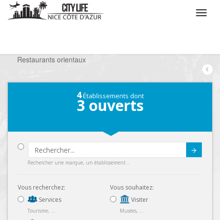
/
Que voulez vous faire ?
/
Sortir
/
Restaurants
/
Restaurants orientaux
4
Établissements dont
3
ouverts
Submit
Rechercher une marque, un établissement...
Vous recherchez:
Vous souhaitez:
Services
Visiter
Tourisme, ...
Musées, ...