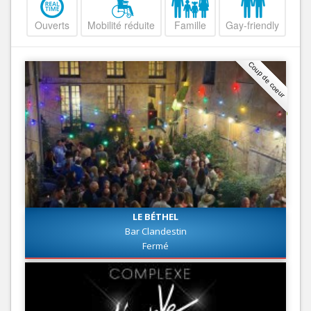
Ouverts
Mobilité réduite
Famille
Gay-friendly
Coup de coeur
LE BÉTHEL
Bar Clandestin
Fermé