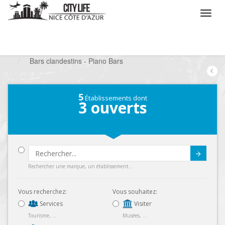
/
Que voulez vous faire ?
/
Sortir
/
Bars à thèmes
/
Bars clandestins - Piano Bars
5
Établissements dont
3
ouverts
Submit
Rechercher une marque, un établissement...
Vous recherchez:
Vous souhaitez:
Services
Visiter
Tourisme, ...
Musées, ...