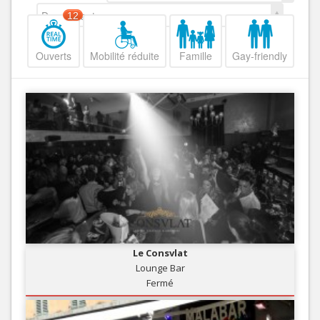
Decroissant
12
Ouverts
Mobilité réduite
Famille
Gay-friendly
Le Consvlat
Lounge Bar
Fermé