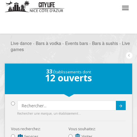
/
Que voulez vous faire ?
/
Sortir
/
Bars à thèmes
/
Live dance - Bars à vodka - Events bars - Bars à sushis - Live
games
33
Établissements dont
12
ouverts
Submit
Rechercher une marque, un établissement...
Vous recherchez:
Vous souhaitez:
Services
Visiter