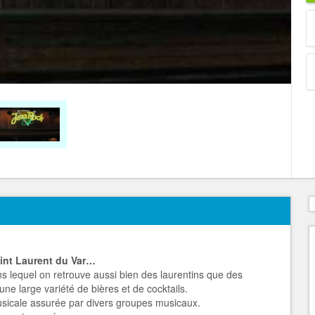
aint Laurent du Var…
ns lequel on retrouve aussi bien des laurentins que des
ne large variété de bières et de cocktails.
icale assurée par divers groupes musicaux.