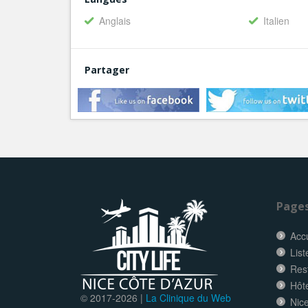
Anglais
Italien
Partager
Page
Accu
List
Res
Hôt
© 2017-
2026 |
La Clinique du Web
Nice