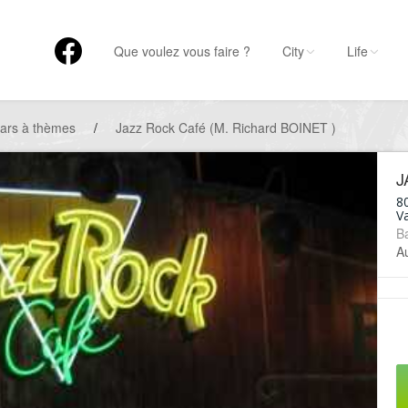
Que voulez vous faire ?
City
Life
ars à thèmes
/
Jazz Rock Café (M. Richard BOINET )
J
80
V
B
A