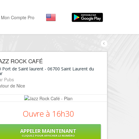
Mon Compte Pro
Par activité
Par quartiers
Nice Promenade des Angl
Séjourner
AZZ ROCK CAFÉ
Hôtels, ...
Nice Promenade du Paillo
 Port de Saint laurent
-
06700
Saint Laurent du
ar
Visiter
Nice le Port
ar Pubs
Musées, ...
utour de Nice
Nice le Vieux Nice
Sortir
Nice le Coeur de Ville
Restaurants, ...
Nice les Collines Niçoises
Ouvre à 16h30
Commerces
Mode, ...
Nice le petit Marais Niçois
Loisirs
APPELER MAINTENANT
Nice la plaine du Var
CLIQUEZ POUR AFFICHER LE NUMÉRO
Plages, sports, ...