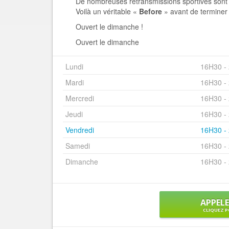
De nombreuses retransmissions sportives sont 
Voilà un véritable «
Before
» avant de terminer 
Ouvert le dimanche !
Ouvert le dimanche
Lundi
16H30 -
Mardi
16H30 -
Mercredi
16H30 -
Jeudi
16H30 -
Vendredi
16H30 -
Samedi
16H30 -
Dimanche
16H30 -
APPEL
CLIQUEZ P