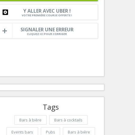
Nice le Carré d’Or
Services
Y ALLER AVEC UBER !
Nice Aéroport
VOTRE PREMIÈRE COURSE OFFERTE !
Tourisme, ...
SIGNALER UNE ERREUR
CLIQUEZ ICI POUR CORRIGER
Tags
Bars à bière
Bars à cocktails
Events bars
Pubs
Bars à bière