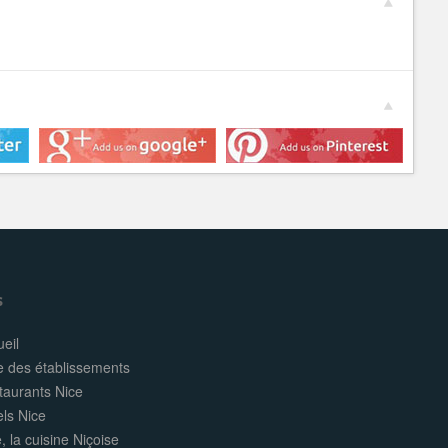
s
eil
e des établissements
taurants Nice
els Nice
, la cuisine Niçoise