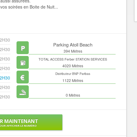
aussi assurées.
vos soirées en Boite de Nuit...
 2H30
Parking Atoll Beach
 2H30
394 Mètres
 2H30
TOTAL ACCESS Ferber STATION SERVICES
4020 Mètres
 2H30
Distributeur BNP Paribas
 2H30
1122 Mètres
 2H30
0 Mètres
 2H30
ER MAINTENANT
OUR AFFICHER LE NUMÉRO