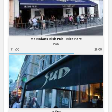
Ma Nolans Irish Pub - Nice Port
Pub
11h00
2h00
Le Sud