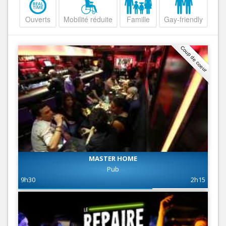
Ouverts
Mobilité réduite
Famille
Gay-friendly
Coup de coeur
MASTER HOME
Pub
9h30
2h15