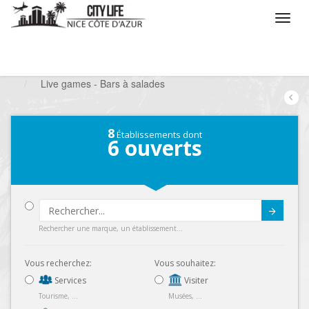
/
Que voulez vous faire ?
/
Sortir
/
Bars à thèmes
/
Live games - Bars à salades
8
Établissements dont
6
ouverts
Submit
Rechercher une marque, un établissement...
Vous recherchez:
Vous souhaitez:
Services
Visiter
Tourisme, ...
Musées, ...