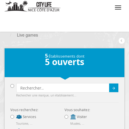
/
Que voulez vous faire ?
/
Sortir
/
Bars à thèmes
/
Live games
5
Établissements dont
5
ouverts
Submit
Rechercher une marque, un établissement...
Vous recherchez:
Vous souhaitez:
Services
Visiter
Tourisme, ...
Musées, ...