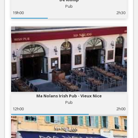
Pub
19h00
2h30
Ma Nolans Irish Pub - Vieux Nice
Pub
12h00
2h00