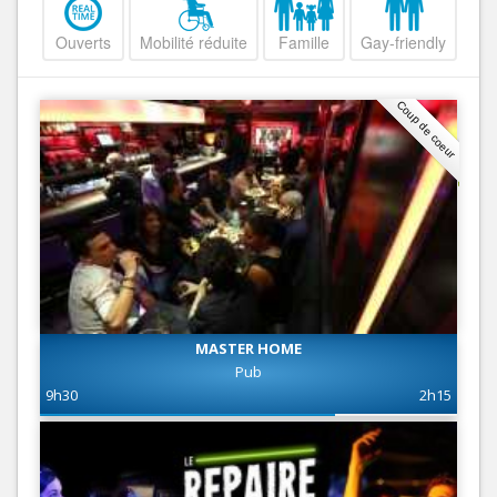
Ouverts
Mobilité réduite
Famille
Gay-friendly
Coup de coeur
MASTER HOME
Pub
9h30
2h15