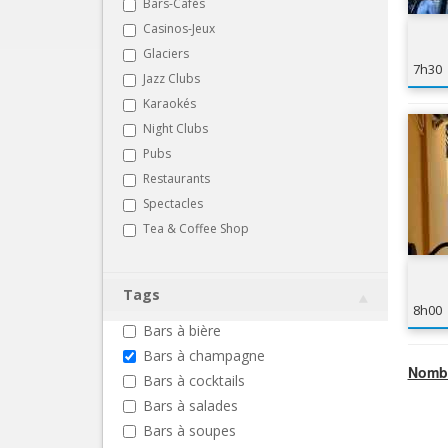
Bars-Cafés
Casinos-Jeux
Glaciers
7h30
Jazz Clubs
Karaokés
Night Clubs
Pubs
Restaurants
Spectacles
Tea & Coffee Shop
Tags
8h00
Bars à bière
Bars à champagne
Nombr
Bars à cocktails
Bars à salades
Bars à soupes