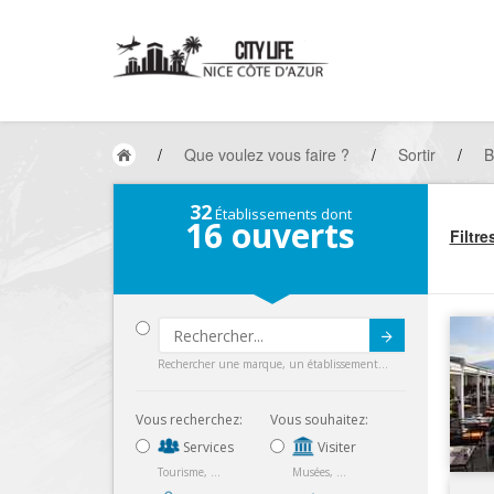
/
Que voulez vous faire ?
/
Sortir
/
B
32
Établissements dont
16
ouverts
Filtre
Submit
Rechercher une marque, un établissement...
Vous recherchez:
Vous souhaitez:
Services
Visiter
Tourisme, ...
Musées, ...