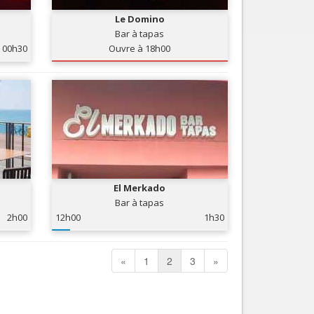
Le Domino
Bar à tapas
00h30
Ouvre à 18h00
El Merkado
Bar à tapas
2h00
12h00
1h30
«
1
2
3
»