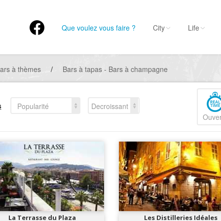
Que voulez vous faire ?
City
Life
ars à thèmes
/
Bars à tapas - Bars à champagne
s
Popularité
Decroissant
Ouver
La Terrasse du Plaza
Les Distilleries Idéales