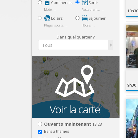
Commerces
Sortir
Mode, ...
Restaurants, ...
10h3
Loisirs
Séjourner
Plages, sports, ...
Hôtels, ...
Dans quel quartier ?
Tous
9h30
Ouverts maintenant
13:23
Bars à thèmes