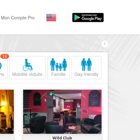
Mon Compte Pro
Par activité
Par quartiers
Nice Promenade des Angl
Séjourner
16
Hôtels, ...
Nice Promenade du Paillo
ts
Mobilité réduite
Famille
Gay-friendly
Visiter
Nice le Port
Musées, ...
Nice le Vieux Nice
Sortir
Nice le Coeur de Ville
Restaurants, ...
Nice les Collines Niçoises
Commerces
Mode, ...
Nice le petit Marais Niçois
Loisirs
Nice la plaine du Var
Wild Club
Plages, sports, ...