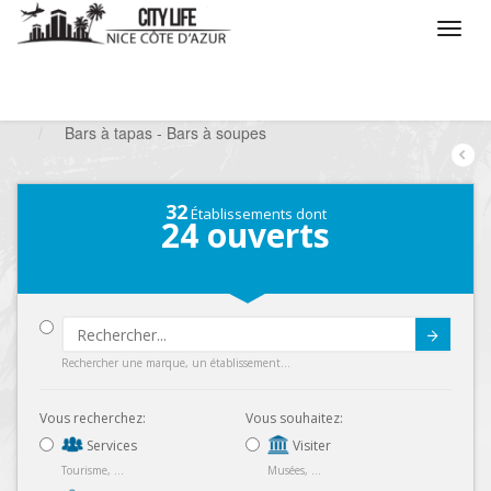
/
Que voulez vous faire ?
/
Sortir
/
Bars à thèmes
/
Bars à tapas - Bars à soupes
32
Établissements dont
24
ouverts
Submit
Rechercher une marque, un établissement...
Vous recherchez:
Vous souhaitez:
Services
Visiter
Tourisme, ...
Musées, ...