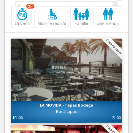
Decroissant
35
Ouverts
Mobilité réduite
Famille
Gay-friendly
Coup de coeur
LA MOVIDA - Tapas Bodega
Bar à tapas
10h00
2h00
Coup de coeur