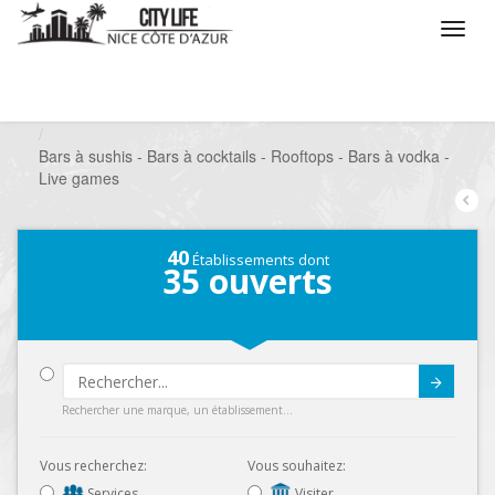
/
Que voulez vous faire ?
/
Sortir
/
Bars à thèmes
/
Bars à sushis - Bars à cocktails - Rooftops - Bars à vodka -
Live games
40
Établissements dont
35
ouverts
Submit
Rechercher une marque, un établissement...
Vous recherchez:
Vous souhaitez:
Services
Visiter