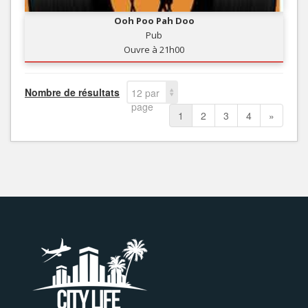
Ooh Poo Pah Doo
Pub
Ouvre à 21h00
Nombre de résultats
12 par
page
1
2
3
4
»