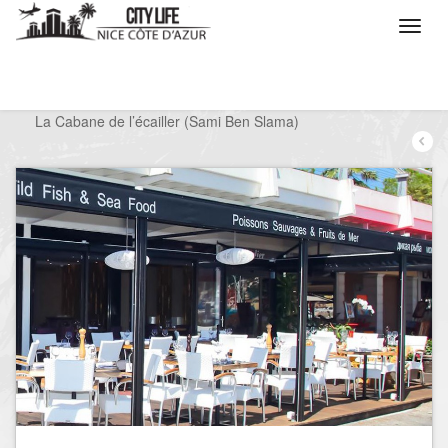
/
Que voulez vous faire ?
/
Sortir
/
Restaurants
/
La Cabane de l’écailler (Sami Ben Slama)