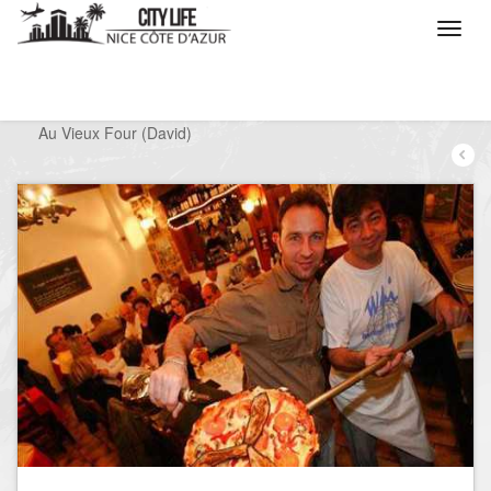
/
Que voulez vous faire ?
/
Sortir
/
Restaurants
/
Au Vieux Four (David)