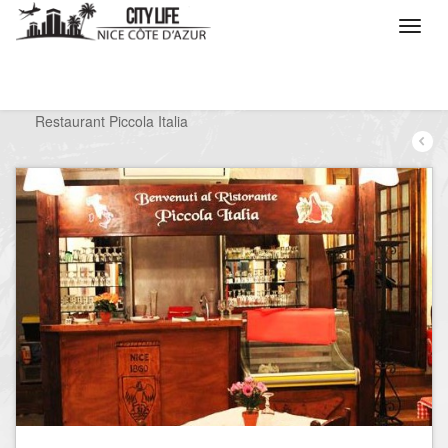
/
Que voulez vous faire ?
/
Sortir
/
Restaurants
/
Restaurant Piccola Italia