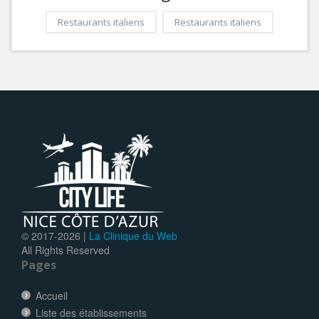
Restaurants italiens
Restaurants italiens
© 2017-
2026 |
La Clinique du Web
All Rights Reserved
Pages
Accueil
Liste des établissements