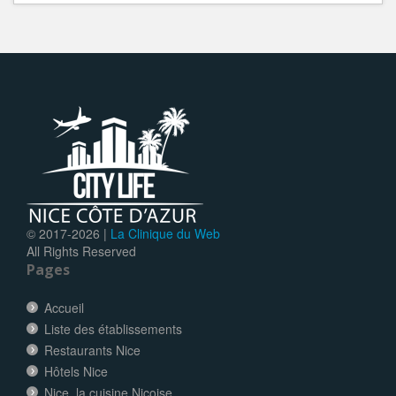
© 2017-
2026 |
La Clinique du Web
All Rights Reserved
Pages
Accueil
Liste des établissements
Restaurants Nice
Hôtels Nice
Nice, la cuisine Niçoise