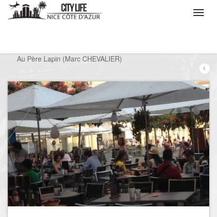
/
Que voulez vous faire ?
/
Sortir
/
Restaurants
/
Au Père Lapin (Marc CHEVALIER)