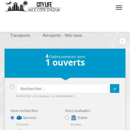
/
Que voulez vous faire ?
/
Chercher un service
/
Transports
/
Aéroports - Vélo-taxis
4
Établissements dont
1
ouverts
Submit
Rechercher une marque, un établissement...
Vous recherchez:
Vous souhaitez:
Services
Visiter
Tourisme, ...
Musées, ...