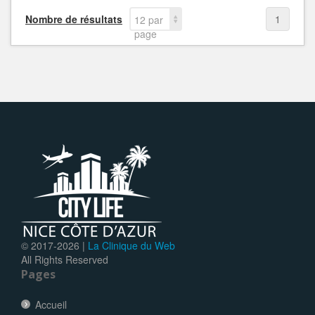
Nombre de résultats
1
12 par
page
© 2017-
2026 |
La Clinique du Web
All Rights Reserved
Pages
Accueil