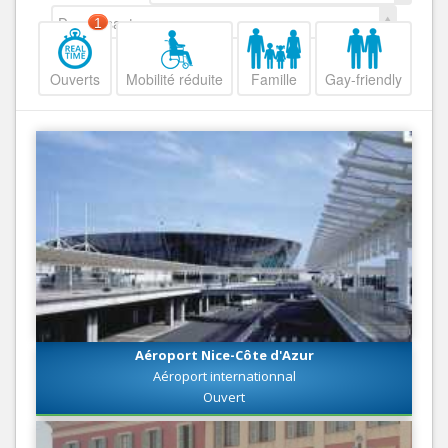
Decroissant
1
Ouverts
Mobilité réduite
Famille
Gay-friendly
Aéroport Nice-Côte d'Azur
Aéroport internationnal
Ouvert