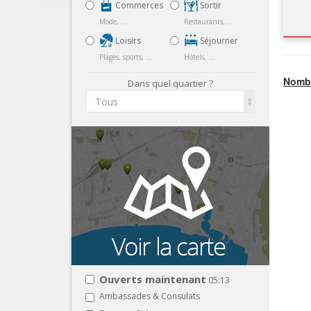
Commerces
Sortir
Mode, ...
Restaurants, ...
Loisirs
Séjourner
Plages, sports, ...
Hôtels, ...
Nombr
Dans quel quartier ?
Tous
Ouverts maintenant
05:13
Ambassades & Consulats