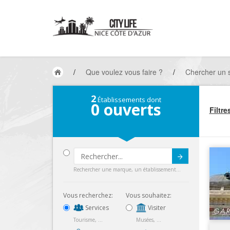
/
Que voulez vous faire ?
/
Chercher un 
2
Établissements dont
0
ouverts
Filtre
Submit
Rechercher une marque, un établissement...
Vous recherchez:
Vous souhaitez:
Services
Visiter
Tourisme, ...
Musées, ...