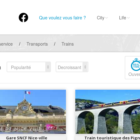
Que voulez vous faire ?
City
Life
service
/
Transports
/
Trains
s
Popularité
Decroissant
Ouver
Gare SNCF Nice-ville
Train touristique des Pig