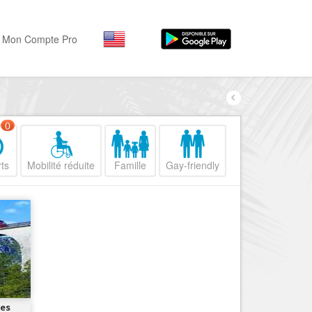
Mon Compte Pro
Par activité
Par quartiers
Nice Promenade des Angl
Séjourner
0
Hôtels, ...
Nice Promenade du Paillo
ts
Mobilité réduite
Famille
Gay-friendly
Visiter
Nice le Port
Musées, ...
Nice le Vieux Nice
Sortir
Nice le Coeur de Ville
Restaurants, ...
Nice les Collines Niçoises
Commerces
Mode, ...
Nice le petit Marais Niçois
Loisirs
Nice la plaine du Var
nes
Plages, sports, ...