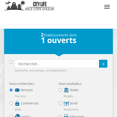
/
Que voulez vous faire ?
/
Chercher un service
2
Établissements dont
1
ouverts
Submit
Rechercher une marque, un établissement...
Vous recherchez:
Vous souhaitez:
Services
Visiter
Tourisme, ...
Musées, ...
Commerces
Sortir
Mode, ...
Restaurants, ...
Loisirs
Séjourner