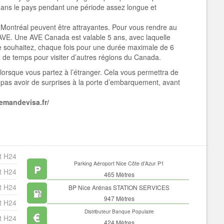
 dans le pays pendant une période assez longue et
à Montréal peuvent ê
tre attrayantes. Pour vous rendre au
VE. Une AVE Canada est valable 5 ans, avec laquelle
e souhaitez, chaque fois pour une durée maximale de 6
z de temps pour visiter d’autres régions du Canada.
a lorsque vous partez à l’étranger. Cela vous permettra de
as avoir de surprises à la porte d’embarquement, avant
demandevisa.fr/
t H24
Parking Aéroport Nice Côte d'Azur P1
t H24
465 Mètres
t H24
BP Nice Arénas STATION SERVICES
947 Mètres
t H24
Distributeur Banque Populaire
t H24
424 Mètres