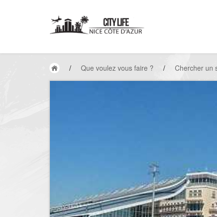
/
Que voulez vous faire ?
/
Chercher un 