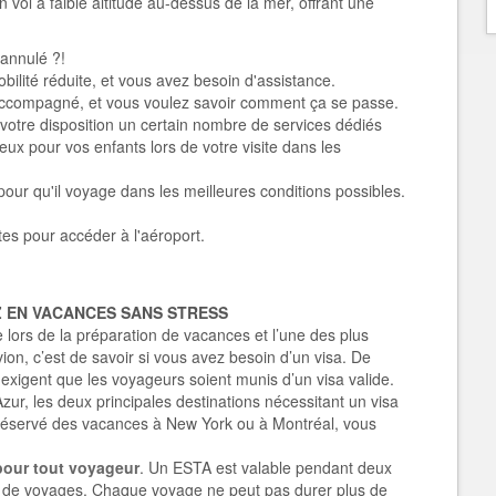
 vol à faible altitude au-dessus de la mer, offrant une
 annulé ?!
lité réduite, et vous avez besoin d'assistance.
ccompagné, et vous voulez savoir comment ça se passe.
votre disposition un certain nombre de services dédiés
ux pour vos enfants lors de votre visite dans les
ur qu'il voyage dans les meilleures conditions possibles.
tes pour accéder à l'aéroport.
Z EN VACANCES SANS STRESS
lors de la préparation de vacances et l’une des plus
vion, c’est de savoir si vous avez besoin d’un visa. De
xigent que les voyageurs soient munis d’un visa valide.
Azur, les deux principales destinations nécessitant un visa
z réservé des vacances à New York ou à Montréal, vous
pour tout voyageur
. Un ESTA est valable pendant deux
té de voyages. Chaque voyage ne peut pas durer plus de