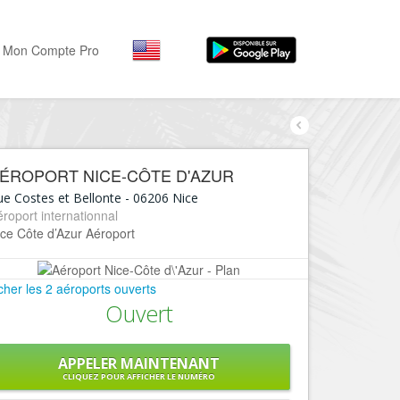
Mon Compte Pro
Par activité
Par quartiers
Nice Promenade des Angl
Séjourner
ÉROPORT NICE-CÔTE D'AZUR
Hôtels, ...
Nice Promenade du Paillo
ue Costes et Bellonte
-
06206
Nice
Visiter
roport internationnal
Nice le Port
ce Côte d’Azur Aéroport
Musées, ...
Nice le Vieux Nice
Sortir
Nice le Coeur de Ville
icher les 2 aéroports ouverts
Restaurants, ...
Ouvert
Nice les Collines Niçoises
Commerces
Mode, ...
Nice le petit Marais Niçois
APPELER MAINTENANT
Loisirs
CLIQUEZ POUR AFFICHER LE NUMÉRO
Nice la plaine du Var
Plages, sports, ...