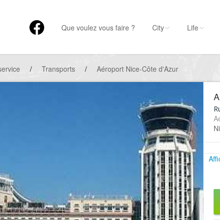
Que voulez vous faire ?
City
Life
service
/
Transports
/
Aéroport Nice-Côte d'Azur
A
R
Aé
Ni
Aff