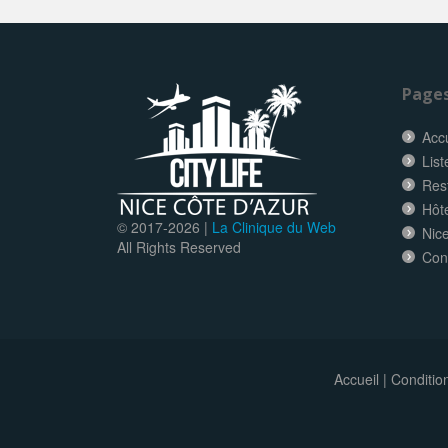
Page
Accu
List
Res
Hôt
© 2017-
2026 |
La Clinique du Web
Nice
All Rights Reserved
Con
Accueil
|
Conditio