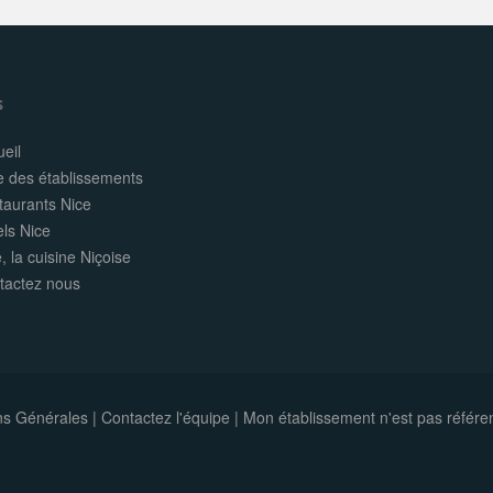
s
eil
e des établissements
taurants Nice
els Nice
, la cuisine Niçoise
tactez nous
ns Générales
|
Contactez l'équipe
|
Mon établissement n'est pas référe