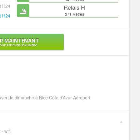
t H24
Relais H
371 Mètres
t H24
ER MAINTENANT
OUR AFFICHER LE NUMÉRO
uvert le dimanche à Nice Côte d’Azur Aéroport
 - wifi