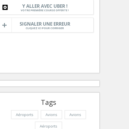
Nice le Carré d’Or
Y ALLER AVEC UBER !
Services
VOTRE PREMIÈRE COURSE OFFERTE !
Nice Aéroport
Tourisme, ...
SIGNALER UNE ERREUR
CLIQUEZ ICI POUR CORRIGER
Tags
Aéroports
Avions
Avions
Aéroports