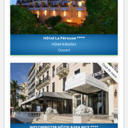
Hôtel La Pérouse ****
Hôtel 4 étoiles
Ouvert
Coup de coeur
WESTMINSTER HÔTEL&SPA NICE ****