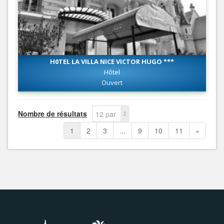
H0TEL LA VILLA NICE VICTOR HUGO ***
Hôtel
Ouvert
Nombre de résultats
12 par
page
1
2
3
...
9
10
11
»