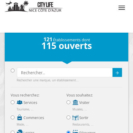
/
Que voulez vous faire ?
/
Séjourner
121
Établissements dont
115
ouverts
Submit
Rechercher une marque, un établissement...
Vous recherchez:
Vous souhaitez:
Services
Visiter
Tourisme, ...
Musées, ...
Commerces
Sortir
Mode, ...
Restaurants, ...
Loisirs
Séjourner