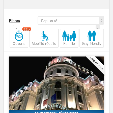
Filtres
Popularité
Decroissant
115
Ouverts
Mobilité réduite
Famille
Gay-friendly
Coup de coeur