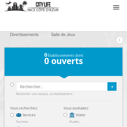
/
Que voulez vous faire ?
/
Chercher un loisir
/
Divertissements
/
Salle de Jeux
0
Établissements dont
0
ouverts
Submit
Rechercher une marque, un établissement...
Vous recherchez:
Vous souhaitez:
Services
Visiter
Tourisme, ...
Musées, ...