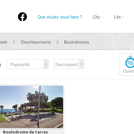
Que voulez vous faire ?
City
Life
oisir
/
Divertissements
/
Boulodromes
s
Popularité
Decroissant
Ouver
Boulodrome de Carras