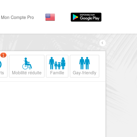
Mon Compte Pro
Par activité
Par quartiers
Nice Promenade des Angl
Séjourner
1
Hôtels, ...
Nice Promenade du Paillo
ts
Mobilité réduite
Famille
Gay-friendly
Visiter
Nice le Port
Musées, ...
Nice le Vieux Nice
Sortir
Nice le Coeur de Ville
Restaurants, ...
Nice les Collines Niçoises
Commerces
Mode, ...
Nice le petit Marais Niçois
Loisirs
Nice la plaine du Var
Plages, sports, ...