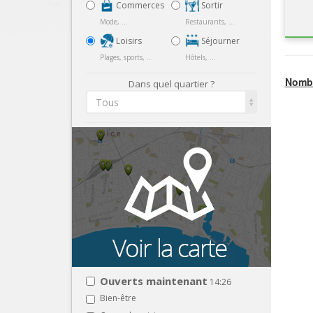
Commerces
Sortir
Mode, ...
Restaurants, ...
Loisirs
Séjourner
Plages, sports, ...
Hôtels, ...
Nombr
Dans quel quartier ?
Tous
Ouverts maintenant
14:26
Bien-être