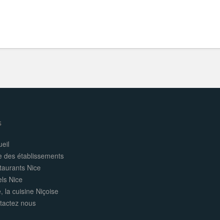
s
eil
e des établissements
taurants Nice
els Nice
, la cuisine Niçoise
tactez nous