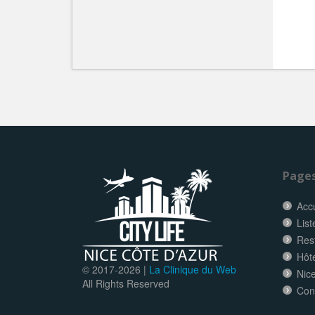
Page
Accu
List
Res
Hôt
© 2017-
2026 |
La Clinique du Web
Nice
All Rights Reserved
Con