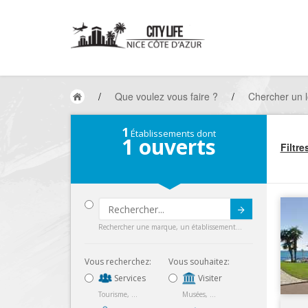
/
Que voulez vous faire ?
/
Chercher un l
1
Établissements dont
1
ouverts
Filtre
Submit
Rechercher une marque, un établissement...
Vous recherchez:
Vous souhaitez:
Services
Visiter
Tourisme, ...
Musées, ...