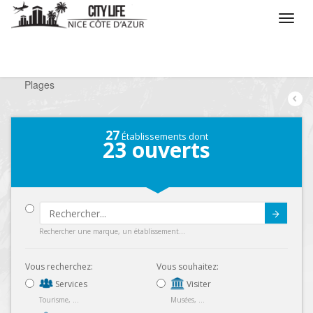
/
Que voulez vous faire ?
/
Chercher un loisir
/
Plages
27
Établissements dont
23
ouverts
Submit
Rechercher une marque, un établissement...
Vous recherchez:
Vous souhaitez:
Services
Visiter
Tourisme, ...
Musées, ...