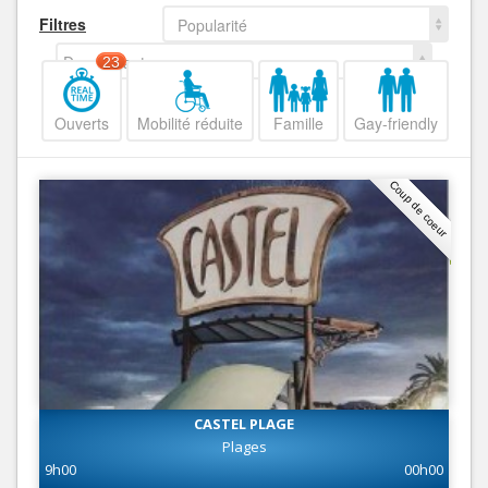
Filtres
Popularité
Decroissant
23
Ouverts
Mobilité réduite
Famille
Gay-friendly
Coup de coeur
CASTEL PLAGE
Plages
9h00
00h00