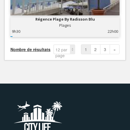
Régence Plage By Radisson Blu
Plages
9h30
22h00
Nombre de résultats
1
2
3
»
12 par
page