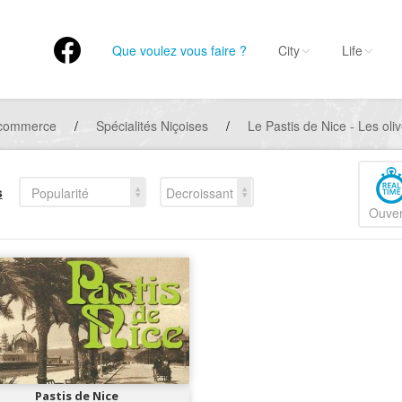
Que voulez vous faire ?
City
Life
 commerce
/
Spécialités Niçoises
/
Le Pastis de Nice - Les oli
s
Popularité
Decroissant
Ouver
Pastis de Nice