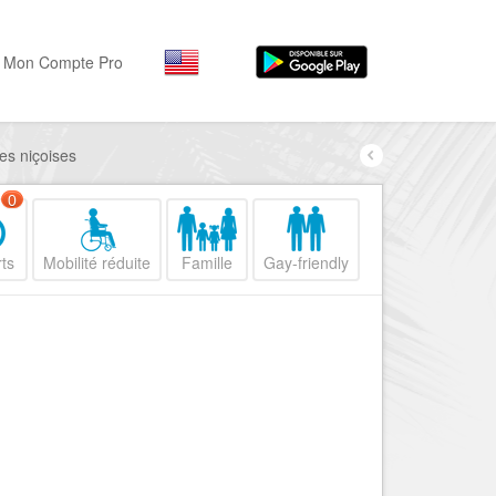
Mon Compte Pro
ves niçoises
Par activité
Par quartiers
Nice Promenade des Angl
Séjourner
0
Hôtels, ...
Nice Promenade du Paillo
ts
Mobilité réduite
Famille
Gay-friendly
Visiter
Nice le Port
Musées, ...
Nice le Vieux Nice
Sortir
Nice le Coeur de Ville
Restaurants, ...
Nice les Collines Niçoises
Commerces
Mode, ...
Nice le petit Marais Niçois
Loisirs
Nice la plaine du Var
Plages, sports, ...