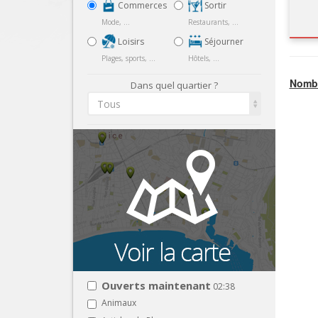
Commerces
Sortir
Mode, ...
Restaurants, ...
Loisirs
Séjourner
Plages, sports, ...
Hôtels, ...
Nombr
Dans quel quartier ?
Tous
Ouverts maintenant
02:38
Animaux