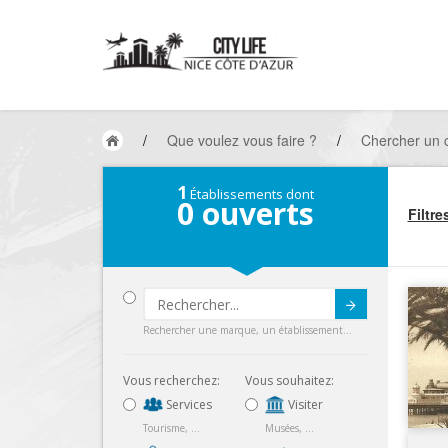
/
Que voulez vous faire ?
/
Chercher un
1
Établissements dont
0
ouverts
Filtre
Submit
Rechercher une marque, un établissement...
Vous recherchez:
Vous souhaitez:
Services
Visiter
Tourisme, ...
Musées, ...