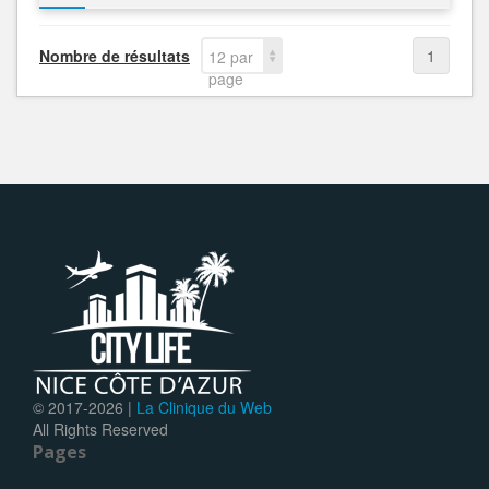
Nombre de résultats
1
12 par
page
© 2017-
2026 |
La Clinique du Web
All Rights Reserved
Pages