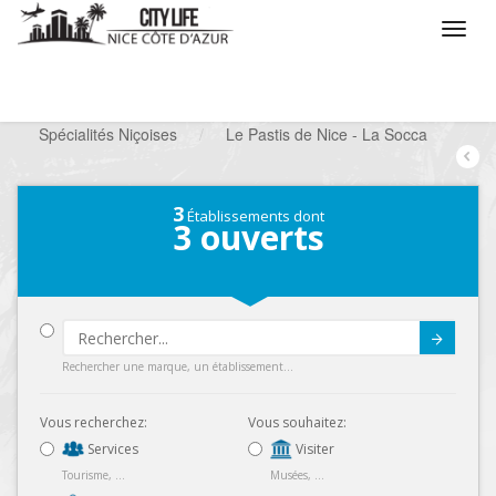
/
Que voulez vous faire ?
/
Chercher un commerce
/
Spécialités Niçoises
/
Le Pastis de Nice - La Socca
3
Établissements dont
3
ouverts
Submit
Rechercher une marque, un établissement...
Vous recherchez:
Vous souhaitez:
Services
Visiter
Tourisme, ...
Musées, ...