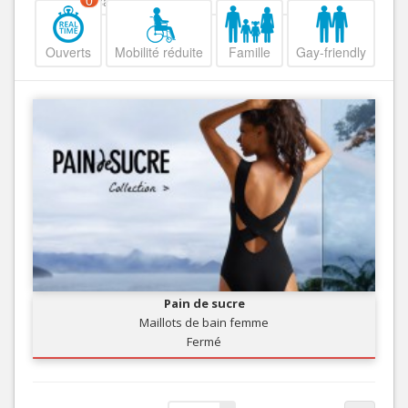
Decroissant
0
Ouverts
Mobilité réduite
Famille
Gay-friendly
Pain de sucre
Maillots de bain femme
Fermé