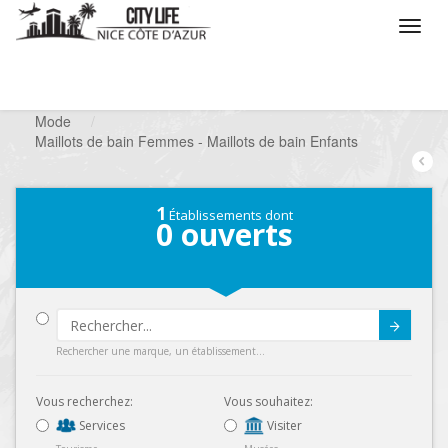
/
Que voulez vous faire ?
/
Chercher un commerce
/
Mode
/
Maillots de bain Femmes - Maillots de bain Enfants
1
Établissements dont
0
ouverts
Submit
Rechercher une marque, un établissement...
Vous recherchez:
Vous souhaitez:
Services
Visiter