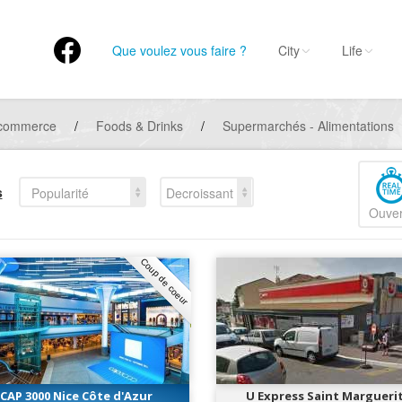
Que voulez vous faire ?
City
Life
 commerce
/
Foods & Drinks
/
Supermarchés - Alimentations
s
Popularité
Decroissant
Ouver
Coup de coeur
CAP 3000 Nice Côte d'Azur
U Express Saint Margueri