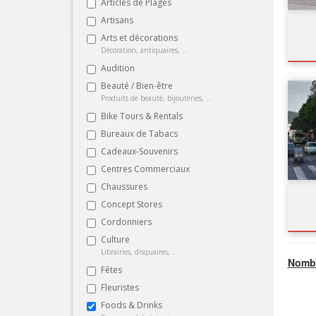
Articles de Plages
Artisans
Arts et décorations
Décoration, antiquaires, ...
Audition
Beauté / Bien-être
Produits de beauté, bijouteries, ...
Bike Tours & Rentals
Bureaux de Tabacs
Cadeaux-Souvenirs
Centres Commerciaux
Chaussures
Concept Stores
Cordonniers
Culture
Librairies, disquaires, ...
Nombr
Fêtes
Fleuristes
Foods & Drinks