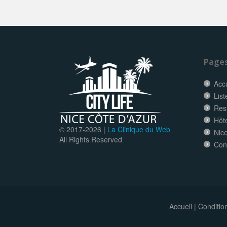
Page
Accu
List
Res
Hôt
© 2017-
2026 |
La Clinique du Web
Nice
All Rights Reserved
Con
Accueil
|
Conditio