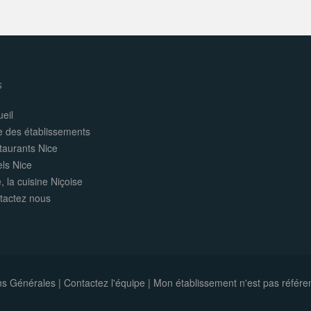
s
eil
e des établissements
taurants Nice
els Nice
, la cuisine Niçoise
tactez nous
ns Générales
|
Contactez l'équipe
|
Mon établissement n'est pas référe