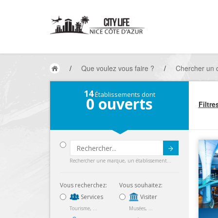
/
Que voulez vous faire ?
/
Chercher un
14
Établissements dont
0
ouverts
Filtre
Submit
Rechercher une marque, un établissement...
Vous recherchez:
Vous souhaitez:
Services
Visiter
Tourisme, ...
Musées, ...