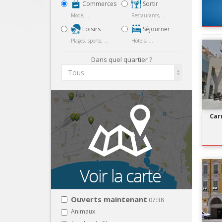
Commerces
Sortir
Mode, ...
Restaurants, ...
Loisirs
Séjourner
Plages, sports, ...
Hôtels, ...
Dans quel quartier ?
Tous
Car
Ouverts maintenant
07:38
Animaux