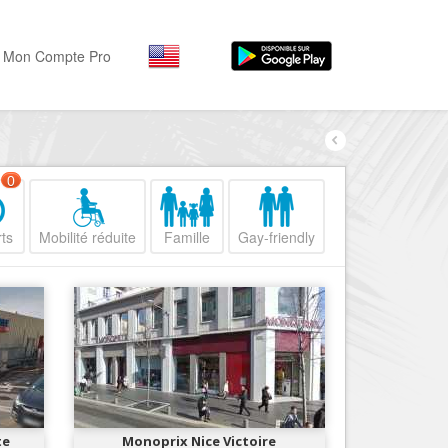
Mon Compte Pro
Par activité
Par quartiers
Nice Promenade des Angl
Séjourner
0
Hôtels, ...
Nice Promenade du Paillo
ts
Mobilité réduite
Famille
Gay-friendly
Visiter
Nice le Port
Musées, ...
Nice le Vieux Nice
Sortir
Nice le Coeur de Ville
Restaurants, ...
Nice les Collines Niçoises
Commerces
Mode, ...
Nice le petit Marais Niçois
Loisirs
Nice la plaine du Var
te
Monoprix Nice Victoire
Plages, sports, ...